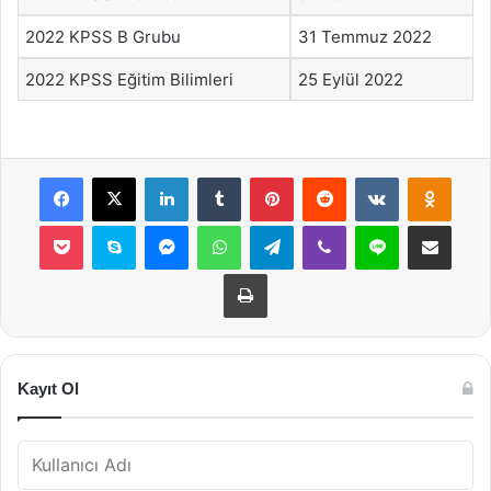
2022 KPSS B Grubu
31 Temmuz 2022
2022 KPSS Eğitim Bilimleri
25 Eylül 2022
Facebook
X
LinkedIn
Tumblr
Pinterest
Reddit
VKontakte
Odnok
Pocket
Skype
Messenger
WhatsApp
Telegram
Viber
Line
E-Posta ile payla
Yazdır
Kayıt Ol