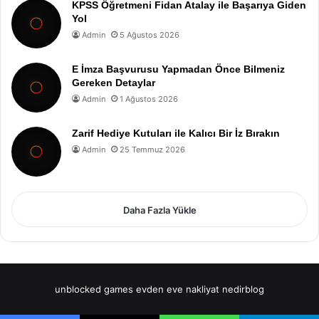
KPSS Öğretmeni Fidan Atalay ile Başarıya Giden
Yol
Admin
5 Ağustos 2026
E İmza Başvurusu Yapmadan Önce Bilmeniz
Gereken Detaylar
Admin
1 Ağustos 2026
Zarif Hediye Kutuları ile Kalıcı Bir İz Bırakın
Admin
25 Temmuz 2026
Daha Fazla Yükle
unblocked games
evden eve nakliyat
nedirblog