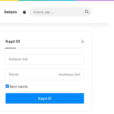
Sitemap
Arama
İletişim
yap
...
Kayıt Ol
Unuttunuz mu?
Beni hatırla
Kayıt Ol