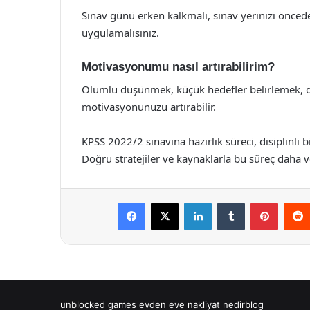
Sınav günü erken kalkmalı, sınav yerinizi önced
uygulamalısınız.
Motivasyonumu nasıl artırabilirim?
Olumlu düşünmek, küçük hedefler belirlemek, dü
motivasyonunuzu artırabilir.
KPSS 2022/2 sınavına hazırlık süreci, disiplinli bi
Doğru stratejiler ve kaynaklarla bu süreç daha veri
Facebook
X
LinkedIn
Tumblr
Pintere
unblocked games
evden eve nakliyat
nedirblog