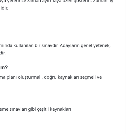
uya yeterince zaman ayırmaya özen gösterin. Zamanı iyi
dir.
ında kullanılan bir sınavdır. Adayların genel yetenek,
ir.
yım?
ışma planı oluşturmalı, doğru kaynakları seçmeli ve
eme sınavları gibi çeşitli kaynakları