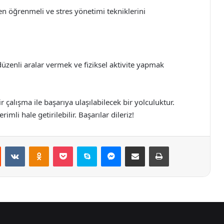
en öğrenmeli ve stres yönetimi tekniklerini
zenli aralar vermek ve fiziksel aktivite yapmak
r çalışma ile başarıya ulaşılabilecek bir yolculuktur.
mli hale getirilebilir. Başarılar dileriz!
st
Reddit
VKontakte
Odnoklassniki
Pocket
Skype
Messenger
E-Posta ile paylaş
Yazdır