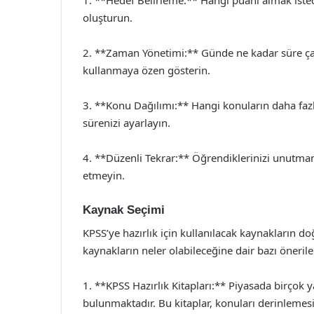
1. **Hedef Belirleme:** Hangi puanı almak istedi
oluşturun.
2. **Zaman Yönetimi:** Günde ne kadar süre çalış
kullanmaya özen gösterin.
3. **Konu Dağılımı:** Hangi konuların daha fazl
sürenizi ayarlayın.
4. **Düzenli Tekrar:** Öğrendiklerinizi unutmam
etmeyin.
Kaynak Seçimi
KPSS’ye hazırlık için kullanılacak kaynakların do
kaynakların neler olabileceğine dair bazı öneril
1. **KPSS Hazırlık Kitapları:** Piyasada birçok ya
bulunmaktadır. Bu kitaplar, konuları derinlemesi