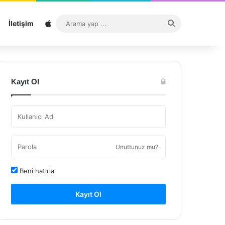
Sitemap
Arama
İletişim
yap
...
Kayıt Ol
Unuttunuz mu?
Beni hatırla
Kayıt Ol