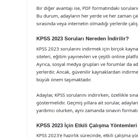
Bir diğer avantajı ise, PDF formatındaki soruların
Bu durum, adayların her yerde ve her zaman çalı
sırasında veya internetin olmadığı yerlerde çalış
KPSS 2023 Soruları Nereden İndirilir?
KPSS 2023 sorularını indirmek için birçok kayn
siteleri, eğitim yayınevleri ve çeşitli online pla
Ayrıca, sosyal medya grupları ve forumlar da ada
yerlerdir. Ancak, güvenilir kaynaklardan indirm
büyük önem taşımaktadır.
Adaylar, KPSS sorularını indirirken, özellikle 
göstermelidir. Geçmiş yıllara ait sorular, adayla
yardımcı olurken, aynı zamanda sınavın formatı h
KPSS 2023 İçin Etkili Çalışma Yöntemleri
KPSS 2023’e hazırlık sürecinde, etkili çalışma y