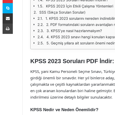
Skype
KPSS 2023 İçin Etkili Çalışma Yöntemleri
SSS (Sıkça Sorulan Sorular)
E-Posta ile paylaş
1. KPSS 2023 sorularını nereden indirebili
Yazdır
2. PDF formatındaki soruların avantajları 
3. KPSS'ye nasıl hazırlanmalıyım?
4. KPSS 2023 sınavı hangi konuları kaps
5. Geçmiş yıllara ait soruların önemi nedir
KPSS 2023 Soruları PDF İndir:
KPSS, yani Kamu Personeli Seçme Sınavı, Türkiy
girdiği önemli bir sınavdır. Her yıl binlerce aday
çalışmakta ve çeşitli kaynaklardan yararlanmaktad
en çok aranan konulardan biri haline gelmiştir
indirilmesi üzerine detaylı bilgiler sunulacaktır.
KPSS Nedir ve Neden Önemlidir?