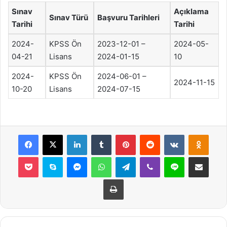
Sınav
Açıklama
Sınav Türü
Başvuru Tarihleri
Tarihi
Tarihi
2024-
KPSS Ön
2023-12-01 –
2024-05-
04-21
Lisans
2024-01-15
10
2024-
KPSS Ön
2024-06-01 –
2024-11-15
10-20
Lisans
2024-07-15
Facebook
X
LinkedIn
Tumblr
Pinterest
Reddit
VKontakte
Odnok
Pocket
Skype
Messenger
WhatsApp
Telegram
Viber
Line
E-Posta ile payla
Yazdır