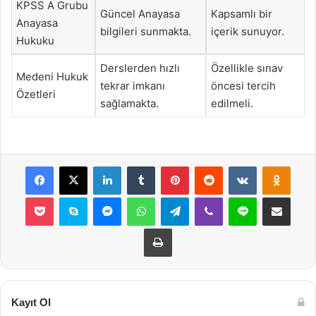
KPSS A Grubu
Güncel Anayasa
Kapsamlı bir
Anayasa
bilgileri sunmakta.
içerik sunuyor.
Hukuku
Derslerden hızlı
Özellikle sınav
Medeni Hukuk
tekrar imkanı
öncesi tercih
Özetleri
sağlamakta.
edilmeli.
Facebook
X
LinkedIn
Tumblr
Pinterest
Reddit
VKontakte
Odnok
Pocket
Skype
Messenger
WhatsApp
Telegram
Viber
Line
E-Posta ile payla
Yazdır
Kayıt Ol