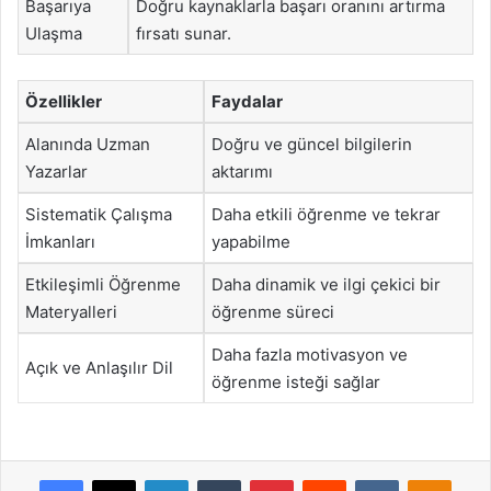
Başarıya
Doğru kaynaklarla başarı oranını artırma
Ulaşma
fırsatı sunar.
Özellikler
Faydalar
Alanında Uzman
Doğru ve güncel bilgilerin
Yazarlar
aktarımı
Sistematik Çalışma
Daha etkili öğrenme ve tekrar
İmkanları
yapabilme
Etkileşimli Öğrenme
Daha dinamik ve ilgi çekici bir
Materyalleri
öğrenme süreci
Daha fazla motivasyon ve
Açık ve Anlaşılır Dil
öğrenme isteği sağlar
Facebook
X
LinkedIn
Tumblr
Pinterest
Reddit
VKontakte
Odnok