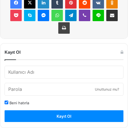
Pocket
Skype
Messenger
WhatsApp
Telegram
Viber
Line
E-Posta ile payla
Yazdır
Kayıt Ol
Unuttunuz mu?
Beni hatırla
Kayıt Ol