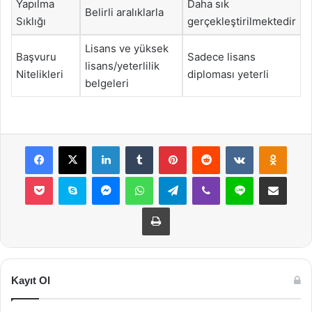
Yapılma
Daha sık
Belirli aralıklarla
Sıklığı
gerçekleştirilmektedir
Lisans ve yüksek
Başvuru
Sadece lisans
lisans/yeterlilik
Nitelikleri
diploması yeterli
belgeleri
Facebook
X
LinkedIn
Tumblr
Pinterest
Reddit
VKontakte
Odnok
Pocket
Skype
Messenger
WhatsApp
Telegram
Viber
Line
E-Posta ile payla
Yazdır
Kayıt Ol