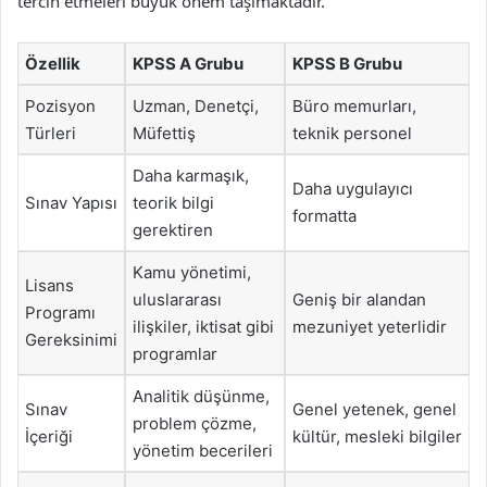
tercih etmeleri büyük önem taşımaktadır.
Özellik
KPSS A Grubu
KPSS B Grubu
Pozisyon
Uzman, Denetçi,
Büro memurları,
Türleri
Müfettiş
teknik personel
Daha karmaşık,
Daha uygulayıcı
Sınav Yapısı
teorik bilgi
formatta
gerektiren
Kamu yönetimi,
Lisans
uluslararası
Geniş bir alandan
Programı
ilişkiler, iktisat gibi
mezuniyet yeterlidir
Gereksinimi
programlar
Analitik düşünme,
Sınav
Genel yetenek, genel
problem çözme,
İçeriği
kültür, mesleki bilgiler
yönetim becerileri