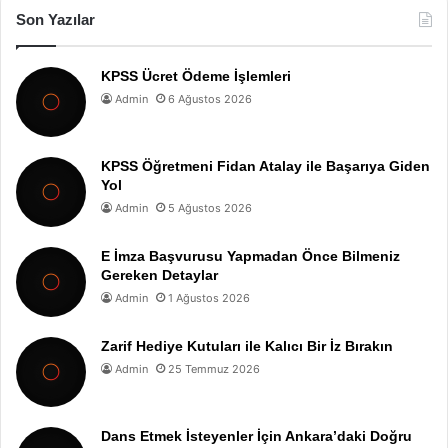
Son Yazılar
KPSS Ücret Ödeme İşlemleri
Admin
6 Ağustos 2026
KPSS Öğretmeni Fidan Atalay ile Başarıya Giden
Yol
Admin
5 Ağustos 2026
E İmza Başvurusu Yapmadan Önce Bilmeniz
Gereken Detaylar
Admin
1 Ağustos 2026
Zarif Hediye Kutuları ile Kalıcı Bir İz Bırakın
Admin
25 Temmuz 2026
Dans Etmek İsteyenler İçin Ankara’daki Doğru