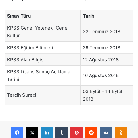
Sınav Türü
Tarih
KPSS Genel Yetenek- Genel
22 Temmuz 2018
Kültür
KPSS Eğitim Bilimleri
29 Temmuz 2018
KPSS Alan Bilgisi
12 Ağustos 2018
KPSS Lisans Sonuç Açıklama
16 Ağustos 2018
Tarihi
03 Eylül – 14 Eylül
Tercih Süreci
2018
Facebook
X
LinkedIn
Tumblr
Pinterest
Reddit
VKontakte
Odnok