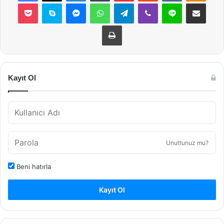
Pocket
Skype
Messenger
WhatsApp
Telegram
Viber
Line
E-Posta ile payla
Yazdır
Kayıt Ol
Unuttunuz mu?
Beni hatırla
Kayıt Ol