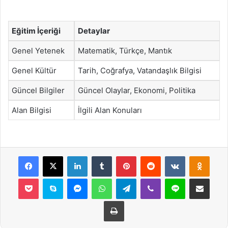
Eğitim İçeriği
Detaylar
Genel Yetenek
Matematik, Türkçe, Mantık
Genel Kültür
Tarih, Coğrafya, Vatandaşlık Bilgisi
Güncel Bilgiler
Güncel Olaylar, Ekonomi, Politika
Alan Bilgisi
İlgili Alan Konuları
Facebook
X
LinkedIn
Tumblr
Pinterest
Reddit
VKontakte
Odnok
Pocket
Skype
Messenger
WhatsApp
Telegram
Viber
Line
E-Posta ile payla
Yazdır