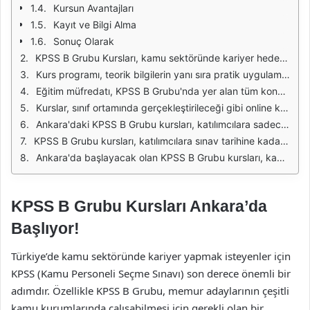
Kursun Avantajları
Kayıt ve Bilgi Alma
Sonuç Olarak
KPSS B Grubu Kursları, kamu sektöründe kariyer hedefleyenler için önemli bir fırsat sunmaktadır. Ankara'da başlayacak olan bu kurslar, katılımcılara kapsamlı bir eğitim programı sunarak, KPSS sınavında başarılı olma şansını artırmayı amaçlıyor. Kurslar, uzman eğitmenler tarafından verilecek olup, katılımcıların sınavın tüm aşamalarına hazırlıklı olmaları sağlanacaktır.
Kurs programı, teorik bilgilerin yanı sıra pratik uygulamalara da odaklanarak, katılımcıların gerçek sınav koşullarına daha iyi adapte olmalarını hedefliyor. Eğitim sürecinde, deneme sınavları ve bireysel geri bildirimlerle katılımcıların eksik oldukları alanlar tespit edilerek, bu alanlarda geliştirmeleri sağlanacaktır. Ankara'daki kurslar, hem yeni başlayanlara hem de daha önce KPSS'ye girmiş ancak başarısını artırmak isteyenler için uygun bir ortam sunacak.
Eğitim müfredatı, KPSS B Grubu'nda yer alan tüm konuları kapsayacak şekilde düzenlenmiştir. Genel yetenek, genel kültür, güncel bilgiler ve alan bilgisi gibi temel derslerin yanı sıra, sınav stratejileri ve zaman yönetimi gibi kritik beceriler de katılımcılara aktarılacaktır. Bu sayede, katılımcılar sadece bilgilerini değil, aynı zamanda sınavda nasıl daha verimli olabileceklerini de öğreneceklerdir.
Kurslar, sınıf ortamında gerçekleştirileceği gibi online katılım imkanı da sunarak, farklı öğrenme stillerine ve zaman kısıtlamalarına uygun hale getirilecektir. Katılımcılar, kendi rahatlıklarına göre yüz yüze eğitim alabilecekleri gibi, uzaktan eğitim ile de derslere katılabilecekler. Bu esneklik, kursa katılımı artırmayı ve daha fazla kişinin bu önemli fırsattan yararlanmasını sağlamayı amaçlıyor.
Ankara'daki KPSS B Grubu kursları, katılımcılara sadece akademik bilgi değil, aynı zamanda motivasyon ve destek de sunmayı hedefliyor. Eğitmenler, katılımcıların moral ve motivasyonlarını yüksek tutmak için çeşitli seminerler ve etkinlikler düzenleyeceklerdir. Bu tür etkinlikler, katılımcıların birbirleriyle etkileşimde bulunmalarını ve deneyimlerini paylaşmalarını teşvik edecektir.
KPSS B Grubu kursları, katılımcılara sınav tarihine kadar sürekli bir destek sağlayarak, her aşamada yanlarında olacaktır. Kurs süresince oluşturulan destek grupları ile katılımcılar, birbirleriyle bilgi alışverişinde bulunabilecek ve motivasyonlarını artırabilecekler. Ayrıca, sınav öncesi yapılan deneme sınavları ile gerçek sınav koşullarında kendilerini test etme fırsatı bulacaklardır.
Ankara'da başlayacak olan KPSS B Grubu kursları, kamu sektöründe kariyer hedefleyenler için büyük bir avantaj sunmaktadır. Hem eğitim kalitesi hem de sunulan destek ile bu kurslar, katılımcıların başarı şansını artıracaktır. KPSS sınavına hazırlanan adayların bu fırsatı değerlendirmeleri, kariyer hedeflerine ulaşmaları açısından önemli bir adım olacaktır.
KPSS B Grubu Kursları Ankara’da
Başlıyor!
Türkiye’de kamu sektöründe kariyer yapmak isteyenler için
KPSS (Kamu Personeli Seçme Sınavı) son derece önemli bir
adımdır. Özellikle KPSS B Grubu, memur adaylarının çeşitli
kamu kurumlarında çalışabilmesi için gerekli olan bir