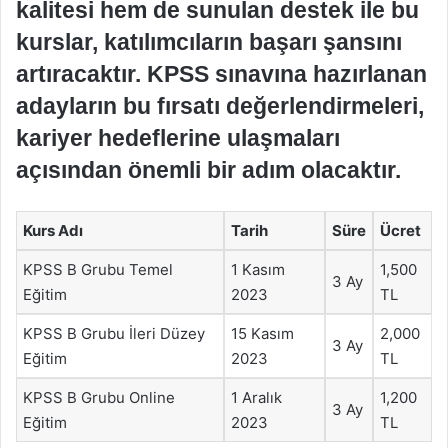
kalitesi hem de sunulan destek ile bu
kurslar, katılımcıların başarı şansını
artıracaktır. KPSS sınavına hazırlanan
adayların bu fırsatı değerlendirmeleri,
kariyer hedeflerine ulaşmaları
açısından önemli bir adım olacaktır.
Kurs Adı
Tarih
Süre
Ücret
KPSS B Grubu Temel
1 Kasım
1,500
3 Ay
Eğitim
2023
TL
KPSS B Grubu İleri Düzey
15 Kasım
2,000
3 Ay
Eğitim
2023
TL
KPSS B Grubu Online
1 Aralık
1,200
3 Ay
Eğitim
2023
TL