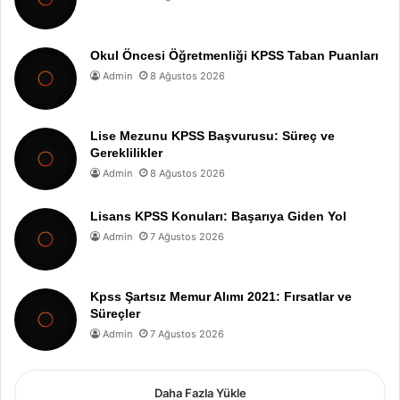
Okul Öncesi Öğretmenliği KPSS Taban Puanları
Admin
8 Ağustos 2026
Lise Mezunu KPSS Başvurusu: Süreç ve
Gereklilikler
Admin
8 Ağustos 2026
Lisans KPSS Konuları: Başarıya Giden Yol
Admin
7 Ağustos 2026
Kpss Şartsız Memur Alımı 2021: Fırsatlar ve
Süreçler
Admin
7 Ağustos 2026
Daha Fazla Yükle