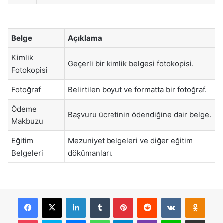
Belge
Açıklama
Kimlik
Geçerli bir kimlik belgesi fotokopisi.
Fotokopisi
Fotoğraf
Belirtilen boyut ve formatta bir fotoğraf.
Ödeme
Başvuru ücretinin ödendiğine dair belge.
Makbuzu
Eğitim
Mezuniyet belgeleri ve diğer eğitim
Belgeleri
dökümanları.
Facebook
X
LinkedIn
Tumblr
Pinterest
Reddit
VKontakte
Odnok
Pocket
Skype
Messenger
WhatsApp
Telegram
Viber
Line
E-Posta ile payla