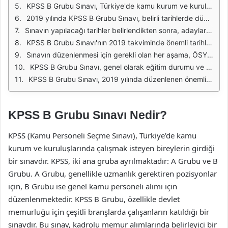
KPSS B Grubu Sınavı, Türkiye'de kamu kurum ve kuruluşlarında çalışmak isteyen adayların girdiği önemli bir sınavdır. 2019 yılında gerçekleştirilen KPSS B Grubu Sınavı, pek çok aday için kariyer hedeflerine ulaşmanın ilk adımı olmuştur. Bu sınav, genellikle memur alımları için gerekli olan genel yetenek, genel kültür ve alan bilgisi derslerini kapsamaktadır. Adayların, bu sınavda aldıkları puanlar, kamu sektöründe iş bulma şanslarını etkileyen en önemli faktörlerden biridir.
2019 yılında KPSS B Grubu Sınavı, belirli tarihlerde düzenlenmiştir. Sınav tarihleri, ÖSYM tarafından ilan edilen takvimle belirlenmektedir. Adaylar, bu tarihlere göre hazırlıklarını planlamış ve sınav gününe kadar çeşitli kaynaklardan çalışarak bilgi ve becerilerini geliştirmeye çalışmışlardır. KPSS B Grubu Sınavı, her yıl farklı tarihlerde yapılmakta ve bu tarihler adaylar tarafından dikkatle takip edilmektedir.
Sınavın yapılacağı tarihler belirlendikten sonra, adaylar için başvuru süreci başlamaktadır. 2019 yılında KPSS B Grubu için başvurular, ÖSYM’nin resmi internet sitesi üzerinden alınmıştır. Adaylar, gerekli belgeleri tamamlayarak ve belirlenen ücretleri ödeyerek başvurularını gerçekleştirmişlerdir. Başvuru sürecinin dikkatli bir şekilde takip edilmesi, adayların sınava katılabilmeleri için oldukça önemlidir.
KPSS B Grubu Sınavı'nın 2019 takviminde önemli tarihler arasında sınav tarihi, başvuru tarihleri ve sonuç açıklama tarihleri yer almaktadır. Sınav sonuçları, adayların kariyer planlamaları açısından kritik bir öneme sahiptir. Başarılı olan adaylar, kamu kurum ve kuruluşlarında çeşitli pozisyonlara başvuruda bulunma hakkı kazanmışlardır. Bu nedenle, sınav sonuçlarının açıklanması, adaylar için büyük bir heyecan kaynağı olmuştur.
Sınavın düzenlenmesi için gerekli olan her aşama, ÖSYM tarafından titizlikle yürütülmektedir. Sınav günü, adayların sınav merkezlerine zamanında ulaşmaları ve gerekli belgeleri yanlarında bulundurmaları gerekmektedir. Adayların, sınav öncesinde stres ve kaygı seviyelerini azaltmak için iyi bir hazırlık süreci geçirmeleri önerilmektedir. Ayrıca, sınav sırasında dikkatli olmaları ve talimatlara uymaları da büyük önem taşımaktadır.
KPSS B Grubu Sınavı, genel olarak eğitim durumu ve iş tecrübesine bakılmaksızın, kamu sektöründe çalışmak isteyen herkesin katılabileceği bir sınavdır. Bu durum, geniş bir aday kitlesinin sınava başvurmasına olanak tanımaktadır. 2019 yılında yapılan sınav, birçok adayın kariyer hedeflerine ulaşmasında önemli bir rol oynamıştır ve bu nedenle her yıl yoğun ilgi görmektedir.
KPSS B Grubu Sınavı, 2019 yılında düzenlenen önemli bir sınavdır. Adaylar için bu sınav, kariyer planlamalarında belirleyici bir unsur olmuştur. Sınav tarihleri, başvuru süreçleri ve sonuçların açıklanması gibi aşamalar, adayların sınav deneyimlerini etkileyen faktörlerdir. Bu nedenle, sınav sürecini dikkatle takip etmek ve iyi bir hazırlık yapmak, başarı için kritik öneme sahiptir.
KPSS B Grubu Sınavı Nedir?
KPSS (Kamu Personeli Seçme Sınavı), Türkiye’de kamu
kurum ve kuruluşlarında çalışmak isteyen bireylerin girdiği
bir sınavdır. KPSS, iki ana gruba ayrılmaktadır: A Grubu ve B
Grubu. A Grubu, genellikle uzmanlık gerektiren pozisyonlar
için, B Grubu ise genel kamu personeli alımı için
düzenlenmektedir. KPSS B Grubu, özellikle devlet
memurluğu için çeşitli branşlarda çalışanların katıldığı bir
sınavdır. Bu sınav, kadrolu memur alımlarında belirleyici bir