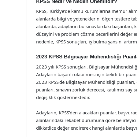
KPSS Nedir ve Neden Önemlidir?
KPSS, Türkiye’de kamu kurumlarına memur alımınd
alanlarda bilgi ve yeteneklerini ölçen testlere ta
alanlarda, adayların bu sınavlardaki başarıları, k
düzeyini ve problem çözme becerilerini değerle
nedenle, KPSS sonuçları, iş bulma şansını artırma
2023 KPSS Bilgisayar Mühendisliği Puanl
2023 yılı KPSS sonuçları, Bilgisayar Mühendisli
Adayların başarılı olabilmesi için belirli bir pu
2023 KPSS’de Bilgisayar Mühendisliği puanları, g
puanları, sınavın zorluk derecesi, katılımcı sayıs
değişiklik göstermektedir.
Adayların, KPSS’den alacakları puanlar, başvura
alanlarındaki rekabet durumuna göre belirleyici
dikkatlice değerlendirerek hangi alanlarda başvu