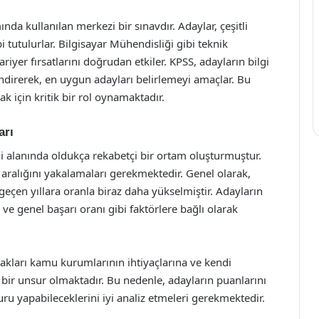
a kullanılan merkezi bir sınavdır. Adaylar, çeşitli
bi tutulurlar. Bilgisayar Mühendisliği gibi teknik
ariyer fırsatlarını doğrudan etkiler. KPSS, adayların bilgi
ndirerek, en uygun adayları belirlemeyi amaçlar. Bu
k için kritik bir rol oynamaktadır.
arı
ği alanında oldukça rekabetçi bir ortam oluşturmuştur.
an aralığını yakalamaları gerekmektedir. Genel olarak,
eçen yıllara oranla biraz daha yükselmiştir. Adayların
ı ve genel başarı oranı gibi faktörlere bağlı olarak
cakları kamu kurumlarının ihtiyaçlarına ve kendi
 bir unsur olmaktadır. Bu nedenle, adayların puanlarını
ru yapabileceklerini iyi analiz etmeleri gerekmektedir.