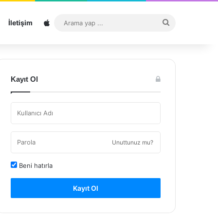
Sitemap
Arama
İletişim
yap
...
Kayıt Ol
Unuttunuz mu?
Beni hatırla
Kayıt Ol