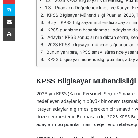
2023 KPSS Bilgisayar Mühendisliği Puanla
Skype
Puanların Değerlendirilmesi ve Kariyer Fırs
KPSS Bilgisayar Mühendisliği Puanları 2023, Türkiye'deki kamu kurumlarında bilgisayar mühendisliği pozisyonlarına başvurmak isteyen adaylar için önemli bir kriterdir. KPSS, her yıl düzenlenen bir sınavdır ve bu sın
E-Posta ile paylaş
Bu yıl, KPSS bilgisayar mühendisi adaylarının puanları, genel olarak önceki yıllara göre bir artış göstermiştir. Bu artışın sebepleri arasında, sınavın kapsamının genişlemesi, teknolojik 
Yazdır
KPSS puanlarının hesaplanması, adayların doğru cevap sayısına göre yapılmakta olup, yanlış cevaplar ise puan kaybına neden olmaktadır. Bu nedenle, adayların sınavda dikkatli olmalar
Adaylar, KPSS sonuçlarını aldıktan sonra, kendi puanlarını diğer adaylarla karşılaştırarak genel sıralamalarını görebilmektedir. Bu sıralama, kamu kurumlarının alım süreçlerinde dikkate alın
2023 KPSS bilgisayar mühendisliği puanları, özellikle kamu kurumlarının iş ilanlarında talep edilen minimum puan seviyeleri açısından da büyük önem taşımaktadır. Adayların, hed
Bunun yanı sıra, KPSS sınavı süresince yaşanan gelişmeler ve güncellemeler de adaylar tarafından yakından takip edilmektedir. Sınav tarihleri, kontenjanlar ve başvuru süreçleri gibi bilgiler, adayları
KPSS bilgisayar mühendisliği puanları, adayların kamu sektöründe kendilerine uygun bir kariyer yolu çizmeleri için belirleyici bir faktördür. 2023 yılı itibarıyla elde edilen sonuçlar, adayların sınav süre
KPSS Bilgisayar Mühendisliği 
2023 yılı KPSS (Kamu Personeli Seçme Sınavı) so
hedefleyen adaylar için büyük bir önem taşımak
isteyen adayların girmesi gereken bir sınavdır ve
düzenlenmektedir. Bu makalede, 2023 KPSS Bilg
adayların bu puanları nasıl değerlendirebileceği 