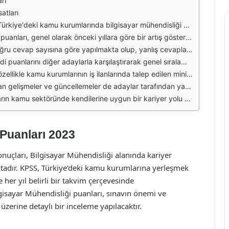
rı
atları
avda elde edilen puanlar, adayların kamu sektöründeki kariyer fırsatlarını belirler. 2023 yılı itibarıyla, KPSS'ye katılan bilgisayar mühendisliği adaylarının puanları, hem sınavın zorluk derecesi hem de sınavdan elde edilen başarı seviyeleri ile şekillenmiştir.
konuların ağırlıklı olarak yer alması ve adayların sınav için hazırlık süreçlerinde daha fazla kaynak kullanmaları yer almaktadır. Adaylar, sınavın içeriğine yönelik daha fazla bilgi edinmeye çalışarak kendilerini geliştirmişlerdir.
ı ve bilgiye dayalı stratejiler geliştirmeleri önemlidir. 2023 KPSS bilgisayar mühendisliği sınavında, adayların en çok zorlandığı konular arasında algoritmalar, veri yapıları ve yazılım mühendisliği prensipleri bulunmaktadır.
an önemli bir faktördür. Yüksek puan alan adaylar, tercih ettikleri pozisyonlara daha yakın bir konumda olurlar. Bu nedenle, KPSS'ye hazırlık sürecinde verilen emekler, sonuçların değerlendirilmesinde kritik bir rol oynamaktadır.
efledikleri pozisyonlara ulaşabilmeleri için belirlenen bu minimum puanları aşmaları gerekmektedir. Bu durum, adayların hedeflerini belirlemesinde ve hangi kurumlara başvuracaklarına karar vermelerinde etkili olmaktadır.
n stratejilerini oluşturmalarında etkili olmaktadır. 2023 yılı itibarıyla, KPSS sınavına katılan bilgisayar mühendisliği adaylarının hazırlık süreçleri ve sonuçları, daha önceki yıllara göre daha sistematik bir şekilde planlanmaya başlanmıştır.
cinde gösterdikleri çabaların ve hazırlıklarının bir yansıması olarak değerlendirilmektedir. Gelecek yıllarda, KPSS'nin etkisi ve adayların başarı düzeyi, bilgisayar mühendisliği alanındaki talep ve değişen sektör dinamikleriyle beraber şekillenecektir.
Puanları 2023
nuçları, Bilgisayar Mühendisliği alanında kariyer
tadır. KPSS, Türkiye’deki kamu kurumlarına yerleşmek
 her yıl belirli bir takvim çerçevesinde
isayar Mühendisliği puanları, sınavın önemi ve
üzerine detaylı bir inceleme yapılacaktır.