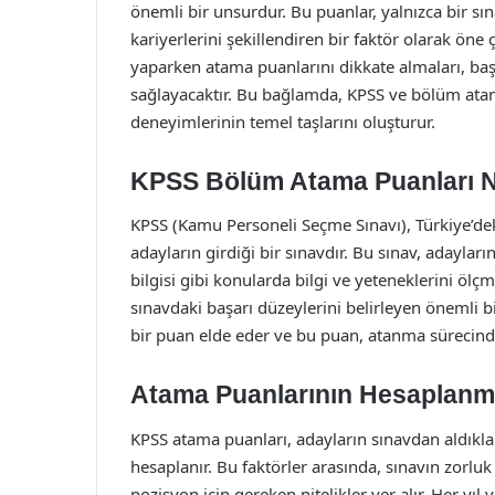
önemli bir unsurdur. Bu puanlar, yalnızca bir s
kariyerlerini şekillendiren bir faktör olarak öne
yaparken atama puanlarını dikkate almaları, başa
sağlayacaktır. Bu bağlamda, KPSS ve bölüm atam
deneyimlerinin temel taşlarını oluşturur.
KPSS Bölüm Atama Puanları N
KPSS (Kamu Personeli Seçme Sınavı), Türkiye’de
adayların girdiği bir sınavdır. Bu sınav, adayları
bilgisi gibi konularda bilgi ve yeteneklerini öl
sınavdaki başarı düzeylerini belirleyen önemli bir
bir puan elde eder ve bu puan, atanma sürecinde 
Atama Puanlarının Hesaplanm
KPSS atama puanları, adayların sınavdan aldıkları
hesaplanır. Bu faktörler arasında, sınavın zorluk
pozisyon için gereken nitelikler yer alır. Her yıl 