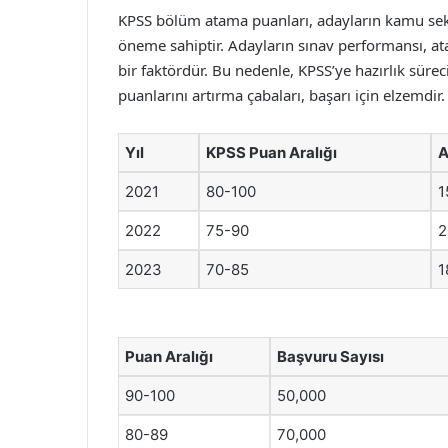
KPSS bölüm atama puanları, adayların kamu sektö
öneme sahiptir. Adayların sınav performansı, atam
bir faktördür. Bu nedenle, KPSS’ye hazırlık sürec
puanlarını artırma çabaları, başarı için elzemdir.
Yıl
KPSS Puan Aralığı
A
2021
80-100
1
2022
75-90
2
2023
70-85
1
Puan Aralığı
Başvuru Sayısı
90-100
50,000
80-89
70,000