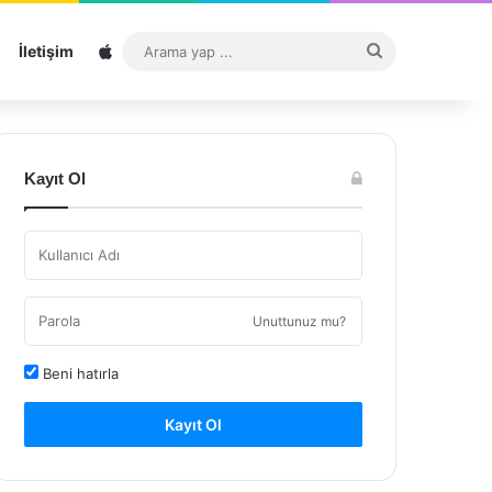
Sitemap
Arama
İletişim
yap
...
Kayıt Ol
Unuttunuz mu?
Beni hatırla
Kayıt Ol