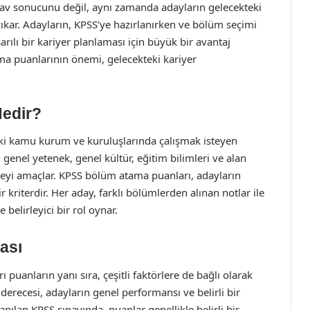
ınav sonucunu değil, aynı zamanda adayların gelecekteki
 çıkar. Adayların, KPSS’ye hazırlanırken ve bölüm seçimi
rılı bir kariyer planlaması için büyük bir avantaj
a puanlarının önemi, gelecekteki kariyer
edir?
ki kamu kurum ve kuruluşlarında çalışmak isteyen
n genel yetenek, genel kültür, eğitim bilimleri ve alan
çmeyi amaçlar. KPSS bölüm atama puanları, adayların
 kriterdir. Her aday, farklı bölümlerden alınan notlar ile
belirleyici bir rol oynar.
ası
 puanların yanı sıra, çeşitli faktörlere de bağlı olarak
 derecesi, adayların genel performansı ve belirli bir
yapılan KPSS sınavında, puanlar genellikle belirli bir