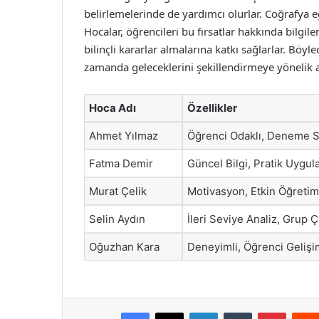
belirlemelerinde de yardımcı olurlar. Coğrafya eği
Hocalar, öğrencileri bu fırsatlar hakkında bilgi
bilinçli kararlar almalarına katkı sağlarlar. Böy
zamanda geleceklerini şekillendirmeye yönelik a
Hoca Adı
Özellikler
Ahmet Yılmaz
Öğrenci Odaklı, Deneme S
Fatma Demir
Güncel Bilgi, Pratik Uygul
Murat Çelik
Motivasyon, Etkin Öğretim
Selin Aydın
İleri Seviye Analiz, Grup Ç
Oğuzhan Kara
Deneyimli, Öğrenci Gelişi
Facebook
X
LinkedIn
Tumblr
Pintere