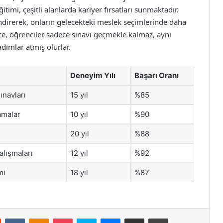
timi, çeşitli alanlarda kariyer fırsatları sunmaktadır.
lendirerek, onların gelecekteki meslek seçimlerinde daha
lece, öğrenciler sadece sınavı geçmekle kalmaz, aynı
dımlar atmış olurlar.
Deneyim Yılı
Başarı Oranı
ınavları
15 yıl
%85
amalar
10 yıl
%90
20 yıl
%88
alışmaları
12 yıl
%92
mi
18 yıl
%87
st
Reddit
VKontakte
Odnoklassniki
Pocket
Skype
Messenger
E-Posta ile paylaş
Yazdır