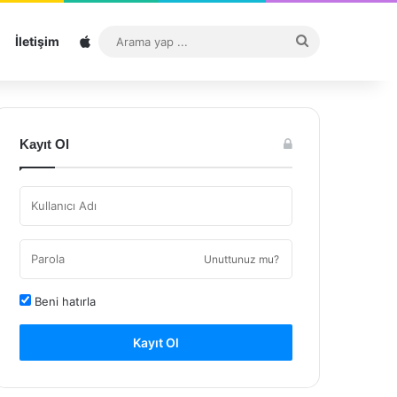
Sitemap
Arama
İletişim
yap
...
Kayıt Ol
Unuttunuz mu?
Beni hatırla
Kayıt Ol