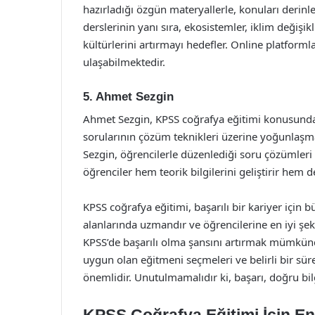
hazırladığı özgün materyallerle, konuları derinl
derslerinin yanı sıra, ekosistemler, iklim değişi
kültürlerini artırmayı hedefler. Online platforml
ulaşabilmektedir.
5. Ahmet Sezgin
Ahmet Sezgin, KPSS coğrafya eğitimi konusunda 
sorularının çözüm teknikleri üzerine yoğunlaşmas
Sezgin, öğrencilerle düzenlediği soru çözümleri v
öğrenciler hem teorik bilgilerini geliştirir hem d
KPSS coğrafya eğitimi, başarılı bir kariyer için 
alanlarında uzmandır ve öğrencilerine en iyi şek
KPSS’de başarılı olma şansını artırmak mümkünd
uygun olan eğitmeni seçmeleri ve belirli bir sür
önemlidir. Unutulmamalıdır ki, başarı, doğru b