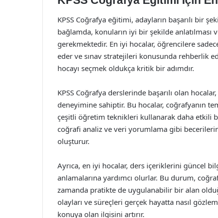
KPSS Coğrafya Eğitimi İçin En
KPSS Coğrafya eğitimi, adayların başarılı bir şe
bağlamda, konuların iyi bir şekilde anlatılması 
gerekmektedir. En iyi hocalar, öğrencilere sade
eder ve sınav stratejileri konusunda rehberlik e
hocayı seçmek oldukça kritik bir adımdır.
KPSS Coğrafya derslerinde başarılı olan hocalar, 
deneyimine sahiptir. Bu hocalar, coğrafyanın te
çeşitli öğretim teknikleri kullanarak daha etkili 
coğrafi analiz ve veri yorumlama gibi becerilerin
oluşturur.
Ayrıca, en iyi hocalar, ders içeriklerini güncel bi
anlamalarına yardımcı olurlar. Bu durum, coğrafya
zamanda pratikte de uygulanabilir bir alan oldu
olayları ve süreçleri gerçek hayatta nasıl gözl
konuya olan ilgisini artırır.