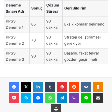
Deneme
Çözüm
Sonuç
Geri Bildirim
Sınavı Adı
Süresi
KPSS
90
85
Eksik konular belirlendi
Deneme 1
dakika
KPSS
90
Strateji geliştirilmesi
78
Deneme 2
dakika
gerekiyor
KPSS
90
Başarılı, fakat tekrar
90
Deneme 3
dakika
gözden geçirilmeli
Facebook
X
LinkedIn
Tumblr
Pinterest
Reddit
VKontakte
Odnok
Pocket
Skype
Messenger
WhatsApp
Telegram
Viber
Line
E-Posta ile payla
Yazdır