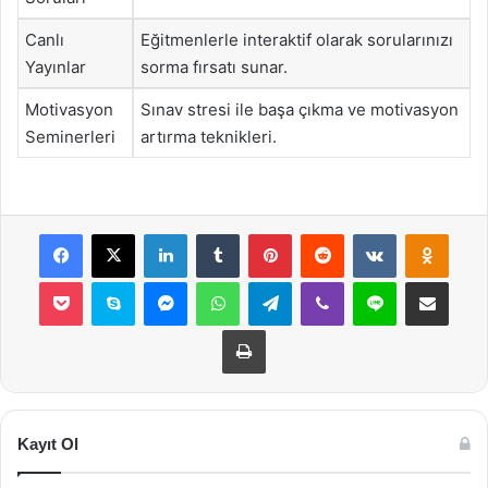
Canlı
Eğitmenlerle interaktif olarak sorularınızı
Yayınlar
sorma fırsatı sunar.
Motivasyon
Sınav stresi ile başa çıkma ve motivasyon
Seminerleri
artırma teknikleri.
Facebook
X
LinkedIn
Tumblr
Pinterest
Reddit
VKontakte
Odnok
Pocket
Skype
Messenger
WhatsApp
Telegram
Viber
Line
E-Posta ile payla
Yazdır
Kayıt Ol