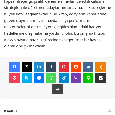
kapsamlı içeriği, pratik deneme sınavları ve etkili çalışma
stratejileri ile öğretmen adaylarının sınav hazırlık süreçlerine
büyük katkı sağlamaktadır. Bu kitap, adayların kendilerine
güven duymalarını ve sınavda en iyi performansı
göstermelerini destekleyerek, eğitim alanındaki kariyer
hedeflerine ulaşmalarına yardımcı olur. bu çalışma kitabı,
KPSS sınavına hazırlık sürecinde vazgeçilmez bir kaynak
olarak öne çıkmaktadır.
Facebook
X
LinkedIn
Tumblr
Pinterest
Reddit
VKontakte
Odnok
Pocket
Skype
Messenger
WhatsApp
Telegram
Viber
Line
E-Posta ile payla
Yazdır
Kayıt Ol