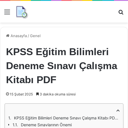
Menü
Ar
Anasayfa
/
Genel
KPSS Eğitim Bilimleri
Deneme Sınavı Çalışma
Kitabı PDF
15 Şubat 2025
3 dakika okuma süresi
KPSS Eğitim Bilimleri Deneme Sınavı Çalışma Kitabı PDF: Eğitimde Başarı İçin Önemli Bir Araç
Deneme Sınavlarının Önemi