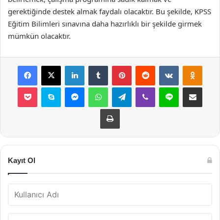
gerektiğinde destek almak faydalı olacaktır. Bu şekilde, KPSS
Eğitim Bilimleri sınavına daha hazırlıklı bir şekilde girmek
mümkün olacaktır.
Facebook
X
LinkedIn
Tumblr
Pinterest
Reddit
VKontakte
Odnok
Pocket
Skype
Messenger
WhatsApp
Telegram
Viber
Line
E-Posta ile payla
Yazdır
Kayıt Ol