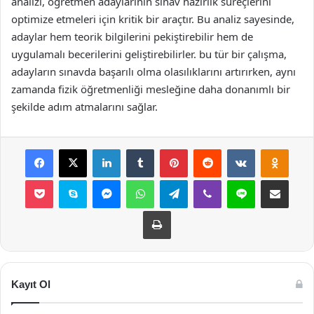
analizi, öğretmen adaylarının sınav hazırlık süreçlerini
optimize etmeleri için kritik bir araçtır. Bu analiz sayesinde,
adaylar hem teorik bilgilerini pekiştirebilir hem de
uygulamalı becerilerini geliştirebilirler. bu tür bir çalışma,
adayların sınavda başarılı olma olasılıklarını artırırken, aynı
zamanda fizik öğretmenliği mesleğine daha donanımlı bir
şekilde adım atmalarını sağlar.
Facebook
X
LinkedIn
Tumblr
Pinterest
Reddit
VKontakte
Odnok
Pocket
Skype
Messenger
WhatsApp
Telegram
Viber
Line
E-Posta ile payla
Yazdır
Kayıt Ol