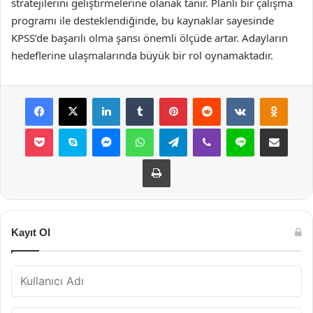
stratejilerini geliştirmelerine olanak tanır. Planlı bir çalışma
programı ile desteklendiğinde, bu kaynaklar sayesinde
KPSS’de başarılı olma şansı önemli ölçüde artar. Adayların
hedeflerine ulaşmalarında büyük bir rol oynamaktadır.
Facebook
X
LinkedIn
Tumblr
Pinterest
Reddit
VKontakte
Odnok
Pocket
Skype
Messenger
WhatsApp
Telegram
Viber
Line
E-Posta ile payla
Yazdır
Kayıt Ol