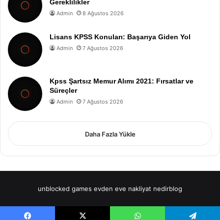
Gereklilikler
Admin
8 Ağustos 2026
Lisans KPSS Konuları: Başarıya Giden Yol
Admin
7 Ağustos 2026
Kpss Şartsız Memur Alımı 2021: Fırsatlar ve
Süreçler
Admin
7 Ağustos 2026
Daha Fazla Yükle
unblocked games
evden eve nakliyat
nedirblog