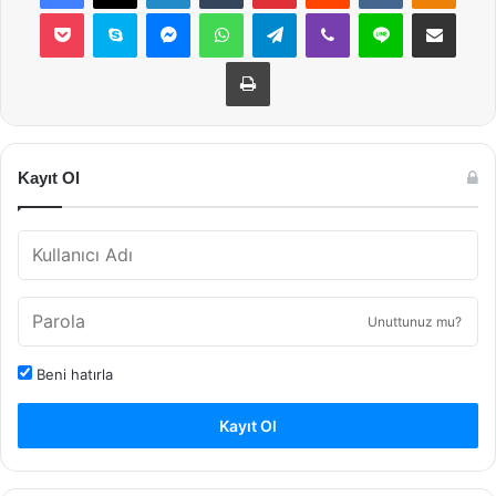
Pocket
Skype
Messenger
WhatsApp
Telegram
Viber
Line
E-Posta ile payla
Yazdır
Kayıt Ol
Unuttunuz mu?
Beni hatırla
Kayıt Ol