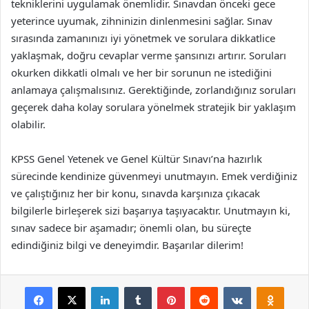
tekniklerini uygulamak önemlidir. Sınavdan önceki gece
yeterince uyumak, zihninizin dinlenmesini sağlar. Sınav
sırasında zamanınızı iyi yönetmek ve sorulara dikkatlice
yaklaşmak, doğru cevaplar verme şansınızı artırır. Soruları
okurken dikkatli olmalı ve her bir sorunun ne istediğini
anlamaya çalışmalısınız. Gerektiğinde, zorlandığınız soruları
geçerek daha kolay sorulara yönelmek stratejik bir yaklaşım
olabilir.
KPSS Genel Yetenek ve Genel Kültür Sınavı’na hazırlık
sürecinde kendinize güvenmeyi unutmayın. Emek verdiğiniz
ve çalıştığınız her bir konu, sınavda karşınıza çıkacak
bilgilerle birleşerek sizi başarıya taşıyacaktır. Unutmayın ki,
sınav sadece bir aşamadır; önemli olan, bu süreçte
edindiğiniz bilgi ve deneyimdir. Başarılar dilerim!
Facebook
X
LinkedIn
Tumblr
Pinterest
Reddit
VKontakte
Odnok