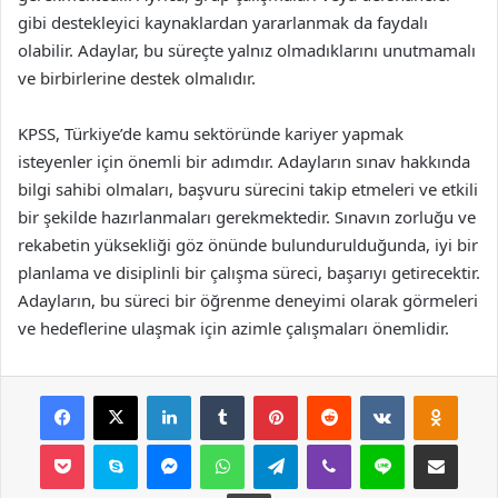
gibi destekleyici kaynaklardan yararlanmak da faydalı
olabilir. Adaylar, bu süreçte yalnız olmadıklarını unutmamalı
ve birbirlerine destek olmalıdır.
KPSS, Türkiye’de kamu sektöründe kariyer yapmak
isteyenler için önemli bir adımdır. Adayların sınav hakkında
bilgi sahibi olmaları, başvuru sürecini takip etmeleri ve etkili
bir şekilde hazırlanmaları gerekmektedir. Sınavın zorluğu ve
rekabetin yüksekliği göz önünde bulundurulduğunda, iyi bir
planlama ve disiplinli bir çalışma süreci, başarıyı getirecektir.
Adayların, bu süreci bir öğrenme deneyimi olarak görmeleri
ve hedeflerine ulaşmak için azimle çalışmaları önemlidir.
Facebook
X
LinkedIn
Tumblr
Pinterest
Reddit
VKontakte
Odnok
Pocket
Skype
Messenger
WhatsApp
Telegram
Viber
Line
E-Posta ile payla
Yazdır