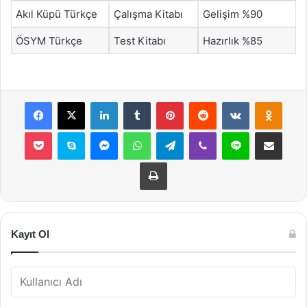
Akıl Küpü Türkçe
Çalışma Kitabı
Gelişim %90
ÖSYM Türkçe
Test Kitabı
Hazırlık %85
Facebook
X
LinkedIn
Tumblr
Pinterest
Reddit
VKontakte
Odnok
Pocket
Skype
Messenger
WhatsApp
Telegram
Viber
Line
E-Posta ile payla
Yazdır
Kayıt Ol