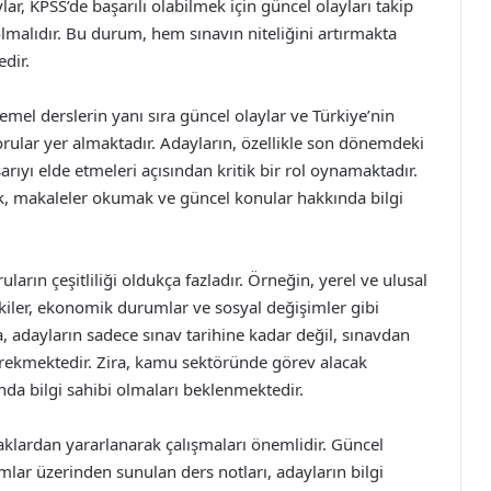
r, KPSS’de başarılı olabilmek için güncel olayları takip
lmalıdır. Bu durum, hem sınavın niteliğini artırmakta
edir.
temel derslerin yanı sıra güncel olaylar ve Türkiye’nin
orular yer almaktadır. Adayların, özellikle son dönemdeki
rıyı elde etmeleri açısından kritik bir rol oynamaktadır.
ek, makaleler okumak ve güncel konular hakkında bilgi
ların çeşitliliği oldukça fazladır. Örneğin, yerel ve ulusal
şkiler, ekonomik durumlar ve sosyal değişimler gibi
 adayların sadece sınav tarihine kadar değil, sınavdan
erekmektedir. Zira, kamu sektöründe görev alacak
nda bilgi sahibi olmaları beklenmektedir.
klardan yararlanarak çalışmaları önemlidir. Güncel
formlar üzerinden sunulan ders notları, adayların bilgi