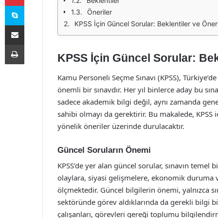
Beklentiler
Skype
Öneriler
KPSS İçin Güncel Sorular: Beklentiler ve Öneri
E-Posta ile paylaş
Yazdır
KPSS İçin Güncel Sorular: Bekl
Kamu Personeli Seçme Sınavı (KPSS), Türkiye’de 
önemli bir sınavdır. Her yıl binlerce aday bu sın
sadece akademik bilgi değil, aynı zamanda genel
sahibi olmayı da gerektirir. Bu makalede, KPSS i
yönelik öneriler üzerinde durulacaktır.
Güncel Soruların Önemi
KPSS’de yer alan güncel sorular, sınavın temel bi
olaylara, siyasi gelişmelere, ekonomik duruma 
ölçmektedir. Güncel bilgilerin önemi, yalnızca s
sektöründe görev aldıklarında da gerekli bilgi 
çalışanları, görevleri gereği toplumu bilgilen