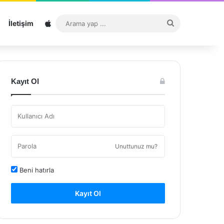
Sitemap
Arama
İletişim
yap
...
Kayıt Ol
Unuttunuz mu?
Beni hatırla
Kayıt Ol