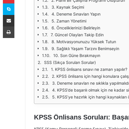
2. Planlı Bir Çalışma Programı Oluşturun
Skype
3. Kaynak Seçimi
4. Deneme Sınavları Yapın
E-Posta ile paylaş
5. Zaman Yönetimi
Yazdır
6. Önceliklerinizi Belirleyin
7. Güncel Olayları Takip Edin
8. Motivasyonunuzu Yüksek Tutun
9. Sağlıklı Yaşam Tarzını Benimseyin
10. Son Güne Bırakmayın
SSS (Sıkça Sorulan Sorular)
1. KPSS önlisans sınavı ne zaman yapılır?
2. KPSS önlisans için hangi konulara çalı
3. Deneme sınavları ne sıklıkla yapılmalıd
4. KPSS’de başarılı olmak için ne kadar s
5. KPSS’ye hazırlık için hangi kaynakları 
KPSS Önlisans Soruları: Başarı
KPSS (Kamu Personeli Seçme Sınavı), Türkiye’de