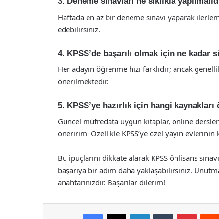
3. Deneme sınavları ne sıklıkla yapılmalıd
Haftada en az bir deneme sınavı yaparak ilerlemen
edebilirsiniz.
4. KPSS’de başarılı olmak için ne kadar 
Her adayın öğrenme hızı farklıdır; ancak genelli
önerilmektedir.
5. KPSS’ye hazırlık için hangi kaynakları 
Güncel müfredata uygun kitaplar, online dersler
öneririm. Özellikle KPSS’ye özel yayın evlerinin ki
Bu ipuçlarını dikkate alarak KPSS önlisans sınavına
başarıya bir adım daha yaklaşabilirsiniz. Unut
anahtarınızdır. Başarılar dilerim!
Facebook
X
LinkedIn
Tumblr
Pintere