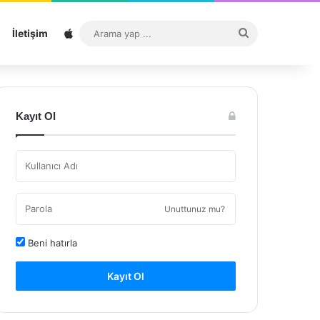
Sitemap
Arama
İletişim
yap
...
Kayıt Ol
Unuttunuz mu?
Beni hatırla
Kayıt Ol