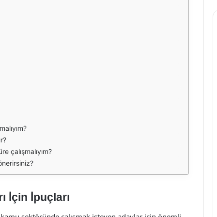
şmalıyım?
ır?
üre çalışmalıyım?
önerirsiniz?
 İçin İpuçları
 kamu sektöründe çalışmak isteyen adaylar için önemli