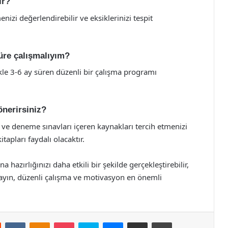
ır?
izi değerlendirebilir ve eksiklerinizi tespit
süre çalışmalıyım?
kle 3-6 ay süren düzenli bir çalışma programı
önerirsiniz?
 ve deneme sınavları içeren kaynakları tercih etmenizi
tapları faydalı olacaktır.
 hazırlığınızı daha etkili bir şekilde gerçekleştirebilir,
mayın, düzenli çalışma ve motivasyon en önemli
st
Reddit
VKontakte
Odnoklassniki
Pocket
Skype
Messenger
E-Posta ile paylaş
Yazdır