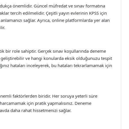
ldukça önemlidir. Güncel müfredat ve sınav formatına
lar tercih edilmelidir. Çeşitli yayın evlerinin KPSS için
i anlamanızı sağlar. Ayrıca, online platformlarda yer alan
ir.
tik bir role sahiptir. Gerçek sınav koşullarında deneme
 geliştirebilir ve hangi konularda eksik olduğunuzu tespit
ınız hataları inceleyerek, bu hataları tekrarlamamak için
emli faktörlerden biridir. Her soruya yeterli süre
n harcamamak için pratik yapmalısınız. Deneme
avda daha rahat hissetmenizi sağlar.