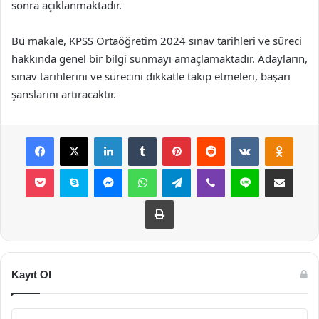
sonra açıklanmaktadır.
Bu makale, KPSS Ortaöğretim 2024 sınav tarihleri ve süreci
hakkında genel bir bilgi sunmayı amaçlamaktadır. Adayların,
sınav tarihlerini ve sürecini dikkatle takip etmeleri, başarı
şanslarını artıracaktır.
Facebook
X
LinkedIn
Tumblr
Pinterest
Reddit
VKontakte
Odnok
Pocket
Skype
Messenger
WhatsApp
Telegram
Viber
Line
E-Posta ile payla
Yazdır
Kayıt Ol