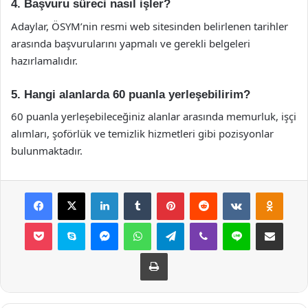
4. Başvuru süreci nasıl işler?
Adaylar, ÖSYM’nin resmi web sitesinden belirlenen tarihler
arasında başvurularını yapmalı ve gerekli belgeleri
hazırlamalıdır.
5. Hangi alanlarda 60 puanla yerleşebilirim?
60 puanla yerleşebileceğiniz alanlar arasında memurluk, işçi
alımları, şoförlük ve temizlik hizmetleri gibi pozisyonlar
bulunmaktadır.
Facebook
X
LinkedIn
Tumblr
Pinterest
Reddit
VKontakte
Odnok
Pocket
Skype
Messenger
WhatsApp
Telegram
Viber
Line
E-Posta ile payla
Yazdır