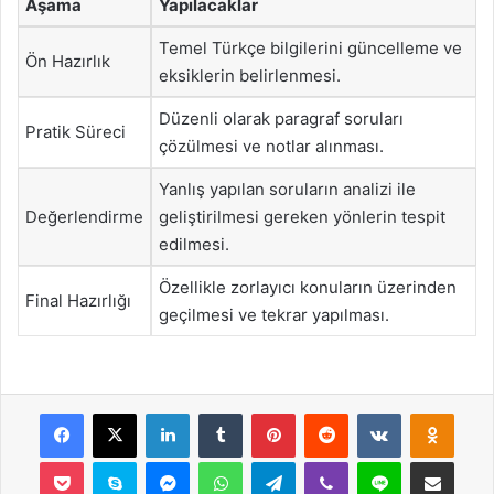
Aşama
Yapılacaklar
Temel Türkçe bilgilerini güncelleme ve
Ön Hazırlık
eksiklerin belirlenmesi.
Düzenli olarak paragraf soruları
Pratik Süreci
çözülmesi ve notlar alınması.
Yanlış yapılan soruların analizi ile
Değerlendirme
geliştirilmesi gereken yönlerin tespit
edilmesi.
Özellikle zorlayıcı konuların üzerinden
Final Hazırlığı
geçilmesi ve tekrar yapılması.
Facebook
X
LinkedIn
Tumblr
Pinterest
Reddit
VKontakte
Odnok
Pocket
Skype
Messenger
WhatsApp
Telegram
Viber
Line
E-Posta ile payla