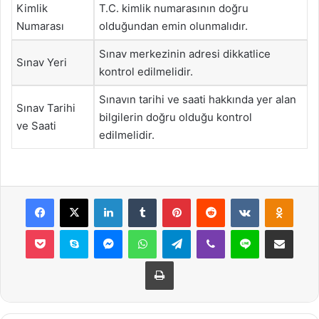
Kimlik
T.C. kimlik numarasının doğru
Numarası
olduğundan emin olunmalıdır.
Sınav merkezinin adresi dikkatlice
Sınav Yeri
kontrol edilmelidir.
Sınavın tarihi ve saati hakkında yer alan
Sınav Tarihi
bilgilerin doğru olduğu kontrol
ve Saati
edilmelidir.
Facebook
X
LinkedIn
Tumblr
Pinterest
Reddit
VKontakte
Odnok
Pocket
Skype
Messenger
WhatsApp
Telegram
Viber
Line
E-Posta ile payla
Yazdır