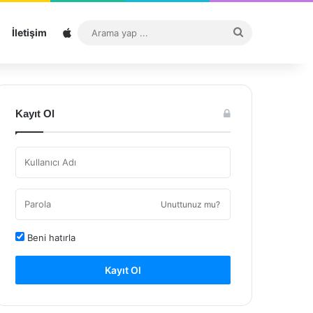
Sitemap
Arama
İletişim
yap
...
Kayıt Ol
Unuttunuz mu?
Beni hatırla
Kayıt Ol