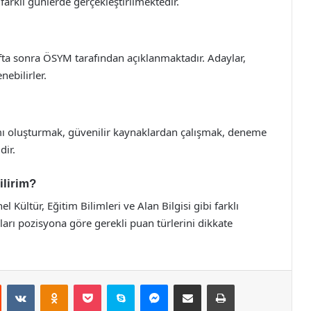
 farklı günlerde gerçekleştirilmektedir.
afta sonra ÖSYM tarafından açıklanmaktadır. Adaylar,
ebilirler.
amı oluşturmak, güvenilir kaynaklardan çalışmak, deneme
dir.
ilirim?
 Kültür, Eğitim Bilimleri ve Alan Bilgisi gibi farklı
arı pozisyona göre gerekli puan türlerini dikkate
st
Reddit
VKontakte
Odnoklassniki
Pocket
Skype
Messenger
E-Posta ile paylaş
Yazdır