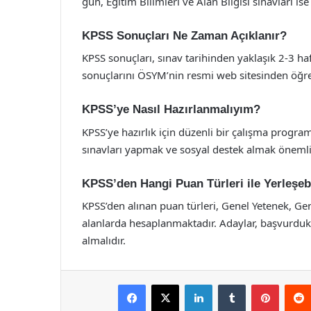
gün, Eğitim Bilimleri ve Alan Bilgisi sınavları ise
KPSS Sonuçları Ne Zaman Açıklanır?
KPSS sonuçları, sınav tarihinden yaklaşık 2-3 h
sonuçlarını ÖSYM’nin resmi web sitesinden öğren
KPSS’ye Nasıl Hazırlanmalıyım?
KPSS’ye hazırlık için düzenli bir çalışma progr
sınavları yapmak ve sosyal destek almak önemli
KPSS’den Hangi Puan Türleri ile Yerleşeb
KPSS’den alınan puan türleri, Genel Yetenek, Genel
alanlarda hesaplanmaktadır. Adaylar, başvurdukl
almalıdır.
Facebook
X
LinkedIn
Tumblr
Pintere