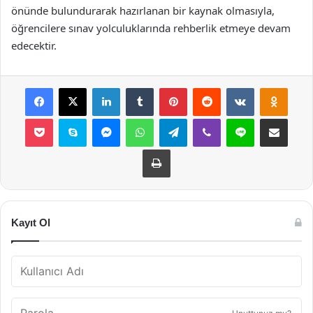
önünde bulundurarak hazırlanan bir kaynak olmasıyla,
öğrencilere sınav yolculuklarında rehberlik etmeye devam
edecektir.
Facebook
X
LinkedIn
Tumblr
Pinterest
Reddit
VKontakte
Odnok
Pocket
Skype
Messenger
WhatsApp
Telegram
Viber
Line
E-Posta ile payla
Yazdır
Kayıt Ol