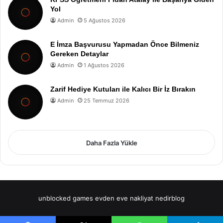
Yol
Admin
5 Ağustos 2026
E İmza Başvurusu Yapmadan Önce Bilmeniz
Gereken Detaylar
Admin
1 Ağustos 2026
Zarif Hediye Kutuları ile Kalıcı Bir İz Bırakın
Admin
25 Temmuz 2026
Daha Fazla Yükle
unblocked games
evden eve nakliyat
nedirblog