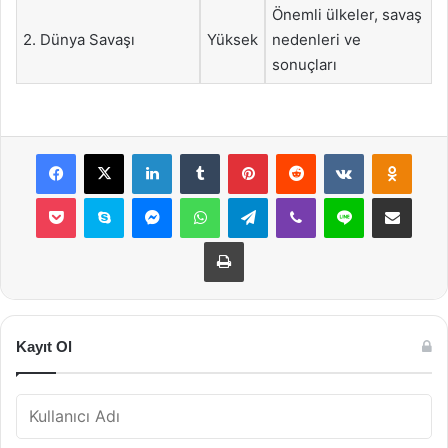
Önemli ülkeler, savaş
2. Dünya Savaşı
Yüksek
nedenleri ve
sonuçları
Facebook
X
LinkedIn
Tumblr
Pinterest
Reddit
VKontakte
Odnok
Pocket
Skype
Messenger
WhatsApp
Telegram
Viber
Line
E-Posta ile payla
Yazdır
Kayıt Ol