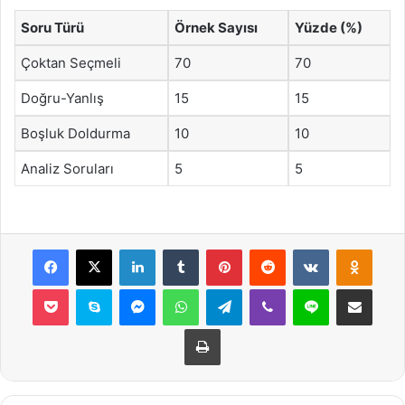
Soru Türü
Örnek Sayısı
Yüzde (%)
Çoktan Seçmeli
70
70
Doğru-Yanlış
15
15
Boşluk Doldurma
10
10
Analiz Soruları
5
5
Facebook
X
LinkedIn
Tumblr
Pinterest
Reddit
VKontakte
Odnok
Pocket
Skype
Messenger
WhatsApp
Telegram
Viber
Line
E-Posta ile payla
Yazdır