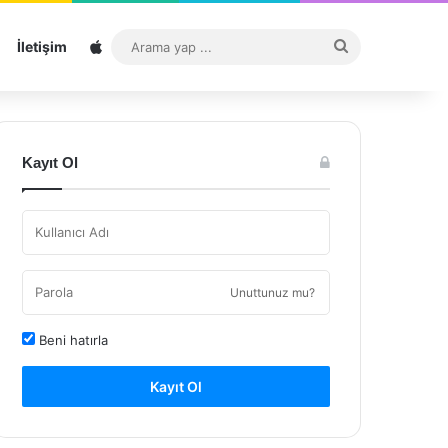
Sitemap
Arama
İletişim
yap
...
Kayıt Ol
Unuttunuz mu?
Beni hatırla
Kayıt Ol