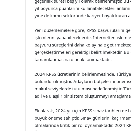
geçerlilik süresi beş yıl olarak belirlenmiştir. 
yıl boyunca puanlarını kullanabilecekleri anlamın
yine de kamu sektöründe kariyer hayali kuran a
Yeni düzenlemelere göre, KPSS başvurularını ger
işlemlerini yapabileceklerdir. İnternetten işle
başvuru süreçlerini daha kolay hale getirmekted
gerçekleştirmeleri gerektiği belirtilmektedir. Bu
tamamlanmasına olanak tanımaktadır.
2024 KPSS ücretlerinin belirlenmesinde, Türkiy
bulundurulmuştur. Adayların bütçelerini önemse
makul seviyelerde tutulması hedeflenmiştir. Tüm
adil ve ulaşılır bir sistem oluşturmayı amaçlama
Ek olarak, 2024 yılı için KPSS sınav tarihleri de b
büyük öneme sahiptir. Sınav günlerini kaçırmam
olmalarında kritik bir rol oynamaktadır. 2024 KP