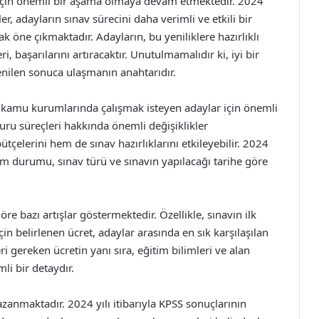
 için önemli bir aşama olmaya devam etmektedir. 2024
ler, adayların sınav sürecini daha verimli ve etkili bir
ak öne çıkmaktadır. Adayların, bu yeniliklere hazırlıklı
i, başarılarını artıracaktır. Unutulmamalıdır ki, iyi bir
enilen sonuca ulaşmanın anahtarıdır.
 kamu kurumlarında çalışmak isteyen adaylar için önemli
şvuru süreçleri hakkında önemli değişiklikler
tçelerini hem de sınav hazırlıklarını etkileyebilir. 2024
tim durumu, sınav türü ve sınavın yapılacağı tarihe göre
öre bazı artışlar göstermektedir. Özellikle, sınavın ilk
n belirlenen ücret, adaylar arasında en sık karşılaşılan
i gereken ücretin yanı sıra, eğitim bilimleri ve alan
mli bir detaydır.
azanmaktadır. 2024 yılı itibarıyla KPSS sonuçlarının