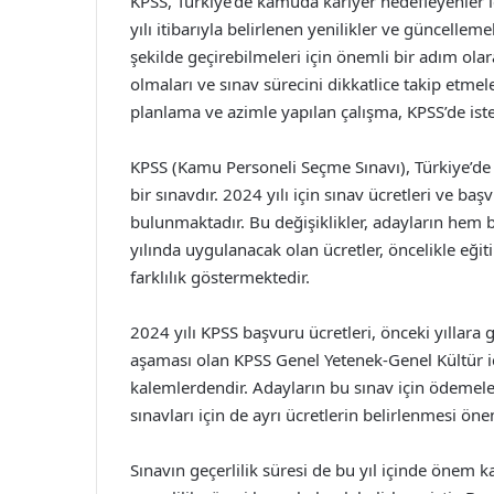
KPSS, Türkiye’de kamuda kariyer hedefleyenler
yılı itibarıyla belirlenen yenilikler ve güncelleme
şekilde geçirebilmeleri için önemli bir adım olar
olmaları ve sınav sürecini dikkatlice takip etmeler
planlama ve azimle yapılan çalışma, KPSS’de ist
KPSS (Kamu Personeli Seçme Sınavı), Türkiye’de
bir sınavdır. 2024 yılı için sınav ücretleri ve ba
bulunmaktadır. Bu değişiklikler, adayların hem bü
yılında uygulanacak olan ücretler, öncelikle eği
farklılık göstermektedir.
2024 yılı KPSS başvuru ücretleri, önceki yıllara g
aşaması olan KPSS Genel Yetenek-Genel Kültür içi
kalemlerdendir. Adayların bu sınav için ödemeler
sınavları için de ayrı ücretlerin belirlenmesi öne
Sınavın geçerlilik süresi de bu yıl içinde önem k