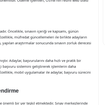
önemlidir. Ödeme işlemleri, ÖSYM’nin resmi web sitesi
adır. Öncelikle, sınavın içeriği ve kapsamı, günün
Özellikle, müfredat güncellemeleri ile birlikte adayların
a, yapılan araştırmalar sonucunda sınavın zorluk derecesi
ştır. Adaylar, başvurularını daha hızlı ve pratik bir
i başvuru sistemini geliştirerek işlemlerin daha
Özellikle, mobil uygulamalar ile adaylar, başvuru sürecini
endirme
e önemli bir yer teşkil etmektedir. Sınav merkezlerinde