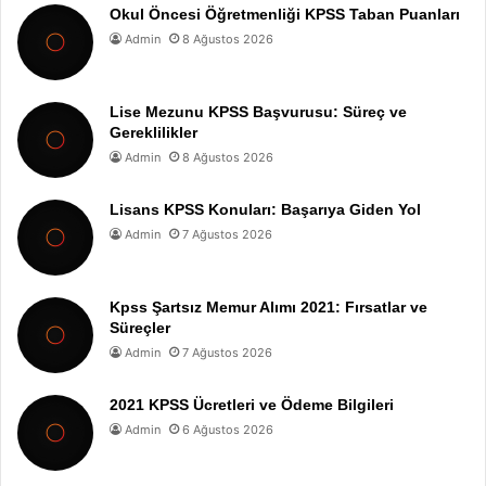
Okul Öncesi Öğretmenliği KPSS Taban Puanları
Admin
8 Ağustos 2026
Lise Mezunu KPSS Başvurusu: Süreç ve
Gereklilikler
Admin
8 Ağustos 2026
Lisans KPSS Konuları: Başarıya Giden Yol
Admin
7 Ağustos 2026
Kpss Şartsız Memur Alımı 2021: Fırsatlar ve
Süreçler
Admin
7 Ağustos 2026
2021 KPSS Ücretleri ve Ödeme Bilgileri
Admin
6 Ağustos 2026