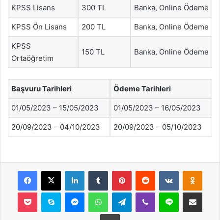
KPSS Lisans
300 TL
Banka, Online Ödeme
KPSS Ön Lisans
200 TL
Banka, Online Ödeme
KPSS
150 TL
Banka, Online Ödeme
Ortaöğretim
Başvuru Tarihleri
Ödeme Tarihleri
01/05/2023 – 15/05/2023
01/05/2023 – 16/05/2023
20/09/2023 – 04/10/2023
20/09/2023 – 05/10/2023
Facebook
X
LinkedIn
Tumblr
Pinterest
Reddit
VKontakte
Odnok
Pocket
Skype
Messenger
WhatsApp
Telegram
Viber
Line
E-Posta ile payla
Yazdır