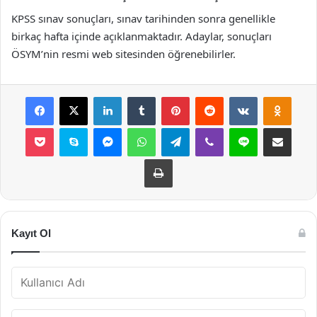
KPSS sınav sonuçları, sınav tarihinden sonra genellikle
birkaç hafta içinde açıklanmaktadır. Adaylar, sonuçları
ÖSYM’nin resmi web sitesinden öğrenebilirler.
Facebook
X
LinkedIn
Tumblr
Pinterest
Reddit
VKontakte
Odnok
Pocket
Skype
Messenger
WhatsApp
Telegram
Viber
Line
E-Posta ile payla
Yazdır
Kayıt Ol